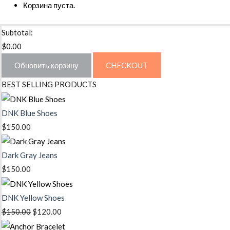
Корзина пуста.
Subtotal:
$
0.00
Обновить корзину
CHECKOUT
BEST SELLING PRODUCTS
DNK Blue Shoes
$
150.00
Dark Gray Jeans
$
150.00
DNK Yellow Shoes
Первоначальная
Текущая
$
150.00
$
120.00
цена
цена: