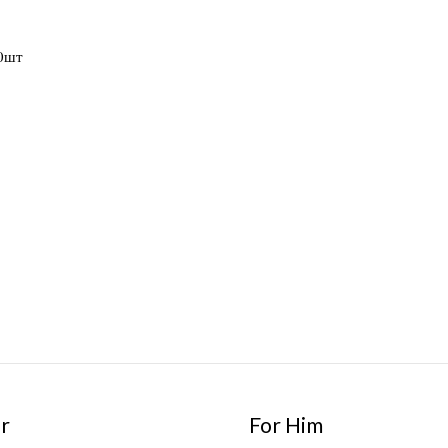
0шт
r
For Him