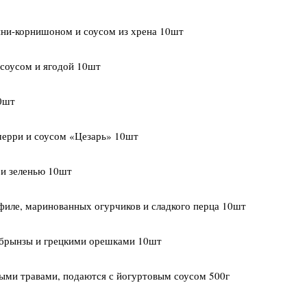
ни-корнишоном и соусом из хрена 10шт
соусом и ягодой 10шт
10шт
черри и соусом «Цезарь» 10шт
 и зеленью 10шт
 филе, маринованных огурчиков и сладкого перца 10шт
з брынзы и грецкими орешками 10шт
ыми травами, подаются с йогуртовым соусом 500г