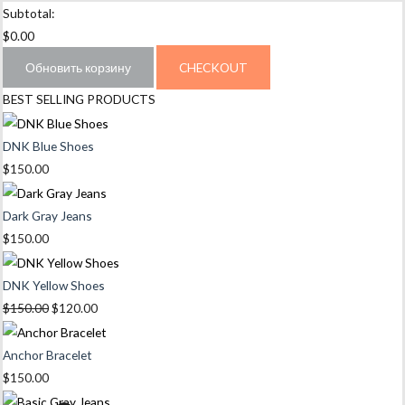
Subtotal:
$
0.00
Обновить корзину
CHECKOUT
BEST SELLING PRODUCTS
DNK Blue Shoes
$
150.00
Dark Gray Jeans
$
150.00
DNK Yellow Shoes
Первоначальная
Текущая
$
150.00
$
120.00
цена
цена:
составляла
$120.00.
Anchor Bracelet
$150.00.
$
150.00