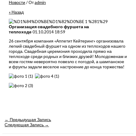
Новости
/ От
admin
« Назад
Организация свадебного фуршета на
теплоходе
01.10.2014 18:59
26 сентября компания «Аппетит Кейтеринг» организовала
легкий свадебный фуршет на одном из теплоходов нашего
города. Свадебная церемония проходила прямо на
теплоходе среди родных и близких друзей! Молодоженам и
всем гостям невероятно повезло с погодой, а шампанское
и фрукты задали веселое настроение до конца торжества!
Навигация
←
Предыдущая Запись
по
Следующая Запись
→
записям