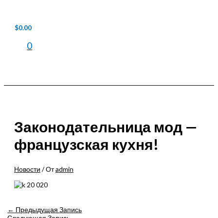
Перейти
к
содержимому
$
0.00
0
Main
Menu
Законодательница мод —
французская кухня!
Новости
/ От
admin
Навигация
←
Предыдущая Запись
по
Следующая Запись
→