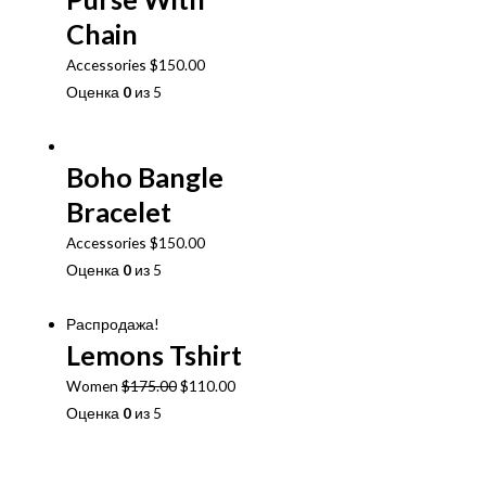
Chain
Accessories
$
150.00
Оценка
0
из 5
В корзину
Boho Bangle
Bracelet
Accessories
$
150.00
Оценка
0
из 5
В корзину
Распродажа!
Lemons Tshirt
Первоначальная
Текущая
Women
$
175.00
$
110.00
цена
цена:
Оценка
0
из 5
составляла
$110.00.
В корзину
$175.00.