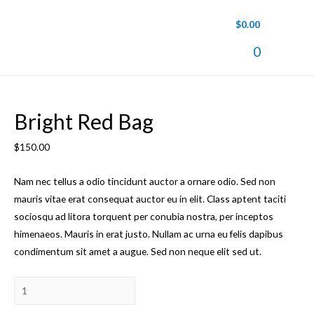
$
0.00
Main
0
Men
Bright Red Bag
$
150.00
Nam nec tellus a odio tincidunt auctor a ornare odio. Sed non
mauris vitae erat consequat auctor eu in elit. Class aptent taciti
sociosqu ad litora torquent per conubia nostra, per inceptos
himenaeos. Mauris in erat justo. Nullam ac urna eu felis dapibus
condimentum sit amet a augue. Sed non neque elit sed ut.
Количество
товара