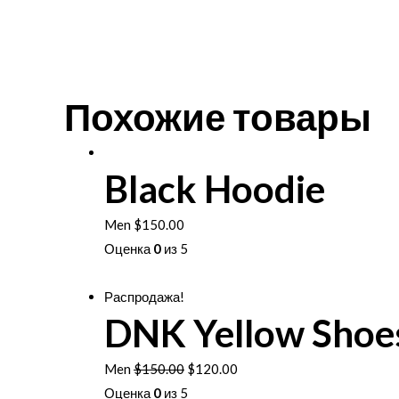
Похожие товары
Black Hoodie
Men
$
150.00
Оценка
0
из 5
В корзину
Распродажа!
DNK Yellow Shoe
Первоначальная
Текущая
Men
$
150.00
$
120.00
цена
цена:
Оценка
0
из 5