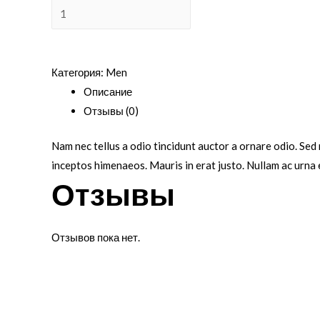
Количество
товара
В корзину
Dark
Brown
Категория:
Men
Jeans
Описание
Отзывы (0)
Nam nec tellus a odio tincidunt auctor a ornare odio. Sed 
inceptos himenaeos. Mauris in erat justo. Nullam ac urna 
Отзывы
Отзывов пока нет.