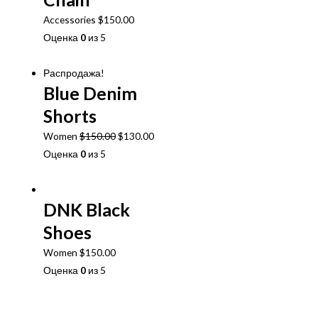
Accessories
$
150.00
Оценка
0
из 5
В корзину
Распродажа!
Blue Denim
Shorts
Первоначальная
Текущая
Women
$
150.00
$
130.00
цена
цена:
Оценка
0
из 5
составляла
$130.00.
В корзину
$150.00.
DNK Black
Shoes
Women
$
150.00
Оценка
0
из 5
В корзину