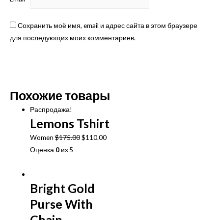
Сохранить моё имя, email и адрес сайта в этом браузере
для последующих моих комментариев.
Похожие товары
Распродажа!
Lemons Tshirt
Первоначальная
Текущая
Women
$
175.00
$
110.00
цена
цена:
Оценка
0
из 5
составляла
$110.00.
В корзину
$175.00.
Bright Gold
Purse With
Chain