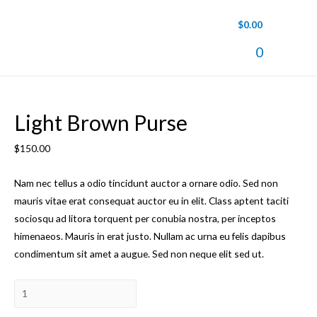
$
0.00
Main
0
Men
Light Brown Purse
$
150.00
Nam nec tellus a odio tincidunt auctor a ornare odio. Sed non
mauris vitae erat consequat auctor eu in elit. Class aptent taciti
sociosqu ad litora torquent per conubia nostra, per inceptos
himenaeos. Mauris in erat justo. Nullam ac urna eu felis dapibus
condimentum sit amet a augue. Sed non neque elit sed ut.
Количество
товара